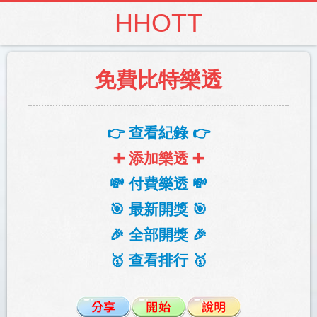
HHOTT
免費比特樂透
👉 查看紀錄 👉
➕ 添加樂透 ➕
💸 付費樂透 💸
🎯 最新開獎 🎯
🎉 全部開獎 🎉
🥇 查看排行 🥇