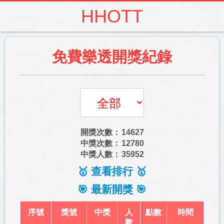
HHOTT
免費樂透開獎紀錄
開獎次數：
14627
中獎次數：
12780
中獎人數：
35952
🥇 查看排行 🥇
🎯 最新開獎 🎯
序號
獎號
中獎
人
點數
時間
數