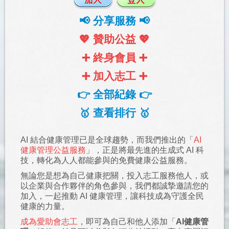
📢 分享服務 📢
💖 贊助公益 💖
➕ 終身會員 ➕
➕ 加入志工 ➕
👉 全部紀錄 👉
🥇 查看排行 🥇
AI 結合健康管理已是全球趨勢，而我們推出的「
AI
健康管理公益服務
」，正是將最先進的生成式 AI 科
技，轉化為人人都能參與的免費健康公益服務。
無論您是想為自己健康把關，投入志工服務他人，或
以企業與合作夥伴的角色參與，我們都誠摯邀請您的
加入，一起推動 AI 健康管理，讓科技成為守護全民
健康的力量。
成為愛助會志工
，即可為自己和他人添加「
AI健康管