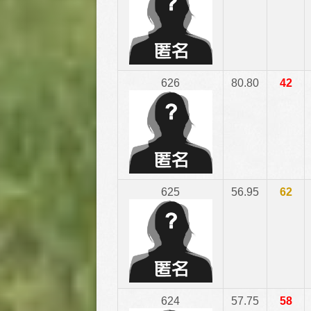
626
80.80
42
625
56.95
62
624
57.75
58