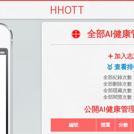
HHOTT
全部AI健
➕ 加入志
🥇 查看排
全部紀錄次數
全部刪除次數
全部隱藏次數
全部閱覽次數
公開AI健康管理紀
編號
體重
分數