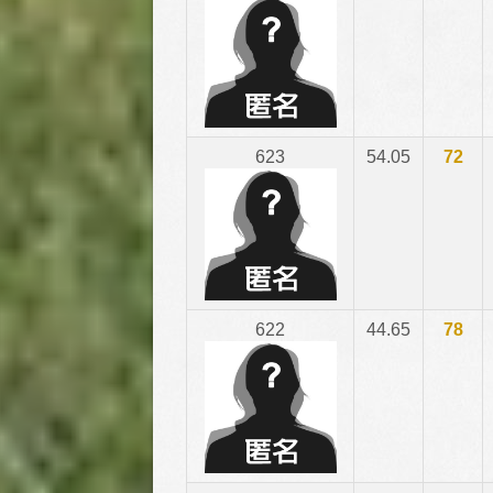
623
54.05
72
622
44.65
78