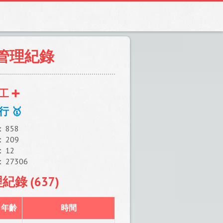
康管理紀錄
工 ➕
行 🥇
：
858
：
209
：
12
：
27306
錄 (637)
年齡
時間