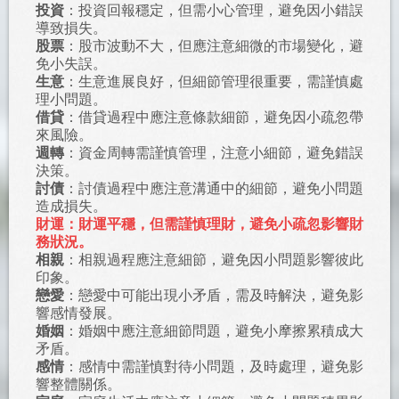
投資
：投資回報穩定，但需小心管理，避免因小錯誤
導致損失。
股票
：股市波動不大，但應注意細微的市場變化，避
免小失誤。
生意
：生意進展良好，但細節管理很重要，需謹慎處
理小問題。
借貸
：借貸過程中應注意條款細節，避免因小疏忽帶
來風險。
週轉
：資金周轉需謹慎管理，注意小細節，避免錯誤
決策。
討債
：討債過程中應注意溝通中的細節，避免小問題
造成損失。
財運：財運平穩，但需謹慎理財，避免小疏忽影響財
務狀況。
相親
：相親過程應注意細節，避免因小問題影響彼此
印象。
戀愛
：戀愛中可能出現小矛盾，需及時解決，避免影
響感情發展。
婚姻
：婚姻中應注意細節問題，避免小摩擦累積成大
矛盾。
感情
：感情中需謹慎對待小問題，及時處理，避免影
響整體關係。