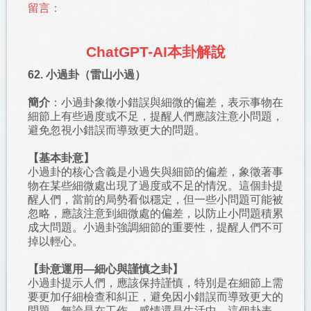
留言：
ChatGPT-AI本卦解說
62. 小過卦（雷山小過）
簡介
：小過卦象徵小錯誤與細微的偏差，表示事物在
細節上有些過度或不足，提醒人們應該注意小問題，
避免忽視小錯誤而導致更大的問題。
【基本卦意】
小過卦的核心含義是小過失與細節的偏差，象徵著事
物在某些細微處出現了過度或不足的情況。這個卦提
醒人們，當前的局勢看似穩定，但一些小問題可能被
忽略，應該注意到細微處的偏差，以防止小問題積累
成大問題。小過卦強調細節的重要性，提醒人們不可
掉以輕心。
【卦意運用—細心與謹慎之卦】
小過卦提示人們，應該保持謹慎，特別是在細節上需
要更加仔細檢查和糾正，避免因小錯誤而導致更大的
問題。無論是在工作、感情還是生活中，這個卦表