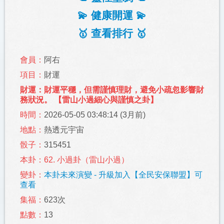
💫 健康開運 💫
🥇 查看排行 🥇
會員：
阿右
項目：
財運
財運：財運平穩，但需謹慎理財，避免小疏忽影響財
務狀況。 【雷山小過細心與謹慎之卦】
時間：
2026-05-05 03:48:14 (3月前)
地點：
熱透元宇宙
骰子：
315451
本卦：62. 小過卦（雷山小過）
變卦：
本卦未來演變 - 升級加入【全民安保聯盟】可
查看
集福：
623次
點數：
13