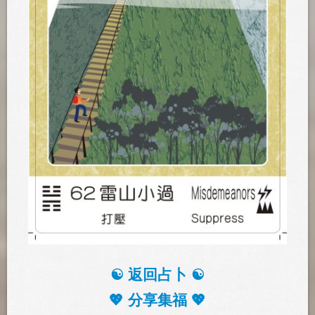
☯️ 返回占卜 ☯️
💖 分享集福 💖