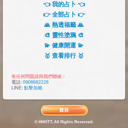
👈 我的占卜 👈
👉 全部占卜 👉
🙏 熱透福籤 🙏
🎨 靈性塗鴉 🎨
💫 健康開運 💫
🥇 查看排行 🥇
有任何問題請與我們聯絡：
電話:
0908682228
LINE:
點擊加賴
© HHOTT, All Rights Reserved.