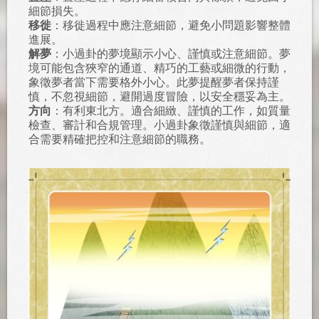
細節損失。
移徙
：移徙過程中應注意細節，避免小問題影響整體
進展。
解夢
：小過卦的夢境顯示小心、謹慎或注意細節。夢
境可能包含狹窄的通道、精巧的工藝或細微的行動，
象徵夢者當下需要格外小心。此夢提醒夢者保持謹
慎，不忽視細節，避開過度冒險，以安全穩妥為主。
方向
：有利東北方。適合細緻、謹慎的工作，如質量
檢查、審計和合規管理。小過卦象徵謹慎與細節，適
合需要精確把控和注意細節的職務。