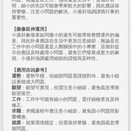
明，細小的失誤可能會帶來較大的影響，因此應該保
持警惕，注意小問題的解決。小過卦強調謹慎行事的
重要性。
【擬像延伸運用】
小過卦象徵著如同微小的過失可能導致整體運作的偏
差。得此卦者應該在生活中更加注意細節，無論是在
工作中的小問題還是人際關係中的小摩擦，這個卦提
示你應該及時處理小問題，避免它們發展成更大的麻
煩。小過卦強調處理細節的謹慎與及時性。
【應用吉凶參考】
運勢
：運勢平穩，但細節問題需謹慎對待，避免小錯
誤累積成大問題。
願望
：願望可實現，但需注意小細節，避免疏忽導致
願望落空。
工作
：工作中可能有細小的問題，需仔細檢查並及時
修正。
求職
：求職過程中應注意小細節，避免因小問題而影
響機會。
就業
：就業環境穩定，但需保持警惕，避免因疏忽導
致問題。