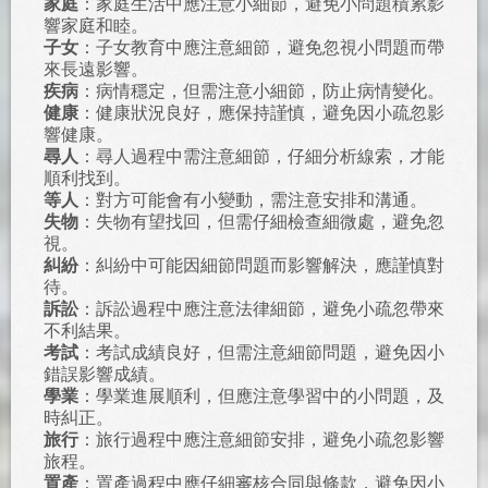
家庭
：家庭生活中應注意小細節，避免小問題積累影
響家庭和睦。
子女
：子女教育中應注意細節，避免忽視小問題而帶
來長遠影響。
疾病
：病情穩定，但需注意小細節，防止病情變化。
健康
：健康狀況良好，應保持謹慎，避免因小疏忽影
響健康。
尋人
：尋人過程中需注意細節，仔細分析線索，才能
順利找到。
等人
：對方可能會有小變動，需注意安排和溝通。
失物
：失物有望找回，但需仔細檢查細微處，避免忽
視。
糾紛
：糾紛中可能因細節問題而影響解決，應謹慎對
待。
訴訟
：訴訟過程中應注意法律細節，避免小疏忽帶來
不利結果。
考試
：考試成績良好，但需注意細節問題，避免因小
錯誤影響成績。
學業
：學業進展順利，但應注意學習中的小問題，及
時糾正。
旅行
：旅行過程中應注意細節安排，避免小疏忽影響
旅程。
置產
：置產過程中應仔細審核合同與條款，避免因小