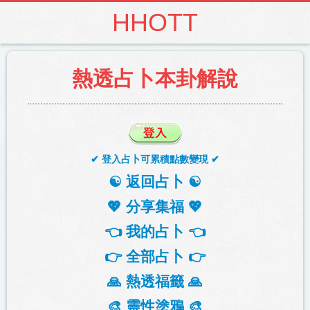
HHOTT
熱透占卜本卦解說
✔ 登入占卜可累積點數變現 ✔
☯️ 返回占卜 ☯️
💖 分享集福 💖
👈 我的占卜 👈
👉 全部占卜 👉
🙏 熱透福籤 🙏
🎨 靈性塗鴉 🎨