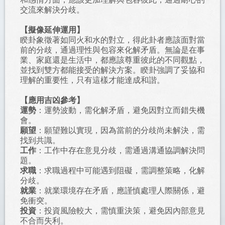
交流來解決分歧。
【擬像延伸運用】
睽卦象徵著如同火和水的對立，得此卦者應該面對當
前的分歧，通過理性與包容來化解矛盾。無論是在事
業、家庭還是生活中，都應該尊重彼此的不同觀點，
並找到雙方都能接受的解決方案。睽卦強調了妥協和
理解的重要性，只有這樣才能達成和諧。
【應用吉凶參考】
運勢
：運勢波動，需化解矛盾，避免因對立而錯失機
會。
願望
：願望難以實現，因為當前的分歧尚未解決，需
找到共識。
工作
：工作中存在意見分歧，需通過溝通協調解決問
題。
求職
：求職過程中可能遇到阻礙，需調整策略，化解
分歧。
就業
：就業環境存在矛盾，應謹慎處理人際關係，避
免衝突。
投資
：投資風險較大，需慎重決策，避免因內部意見
不合而失利。