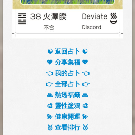
☯️ 返回占卜 ☯️
💖 分享集福 💖
👈 我的占卜 👈
👉 全部占卜 👉
🙏 熱透福籤 🙏
🎨 靈性塗鴉 🎨
💫 健康開運 💫
🥇 查看排行 🥇