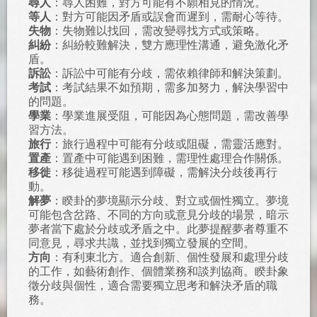
尋人
：尋人困難，對方可能有不願相見的情況。
等人
：對方可能因矛盾或誤會而遲到，需耐心等待。
失物
：失物難以找回，需改變尋找方式或策略。
糾紛
：糾紛較難解決，雙方應理性溝通，避免激化矛
盾。
訴訟
：訴訟中可能有分歧，需依賴律師和解決策劃。
考試
：考試結果不如預期，需多加努力，解決學習中
的問題。
學業
：學業進展受阻，可能因為心態問題，需改善學
習方法。
旅行
：旅行過程中可能有分歧或阻礙，需靈活應對。
置產
：置產中可能遇到困難，需理性處理合作關係。
移徙
：移徙過程可能遇到障礙，需解決分歧後再行
動。
解夢
：睽卦的夢境顯示分歧、對立或個性獨立。夢境
可能包含岔路、不同的方向或意見分歧的場景，暗示
夢者當下處於分歧或矛盾之中。此夢提醒夢者尊重不
同意見，尋求共識，並找到獨立發展的空間。
方向
：有利東北方。適合創新、個性發展和處理分歧
的工作，如藝術創作、個體業務和談判協商。睽卦象
徵分歧與個性，適合需要獨立思考和解決矛盾的職
務。