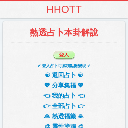
HHOTT
熱透占卜本卦解說
✔ 登入占卜可累積點數變現 ✔
☯️ 返回占卜 ☯️
💖 分享集福 💖
👈 我的占卜 👈
👉 全部占卜 👉
🙏 熱透福籤 🙏
🎨 靈性塗鴉 🎨