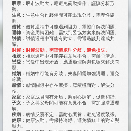
股票
：股市波動大，應避免衝動操作，謹慎分析形
勢。
生意
：生意中合作夥伴間可能出現分歧，需理性協
調。
借貸
：借貸過程中可能遇到阻力，需協商解決問題。
週轉
：資金周轉困難，需找到妥協方案來解決問題。
討債
：討債過程中可能有對立，需通過談判達成共
識。
財運：財運波動，需謹慎處理分歧，避免損失。
相親
：相親過程中可能存在意見不合，需耐心溝通。
戀愛
：戀愛中出現矛盾，應通過理解與包容來解決問
題。
婚姻
：婚姻中可能有分歧，夫妻間需加強溝通，避免
冷戰。
感情
：感情關係中存在摩擦，應積極面對，解決分
歧。
家庭
：家庭成員間有矛盾，應耐心調解，促進和諧。
子女
：子女與父母間可能有意見不合，需加強溝通理
解。
疾病
：病情反覆不定，需耐心調養，避免過度緊張。
健康
：健康波動，需保持冷靜，避免情緒上的對立與
壓力。