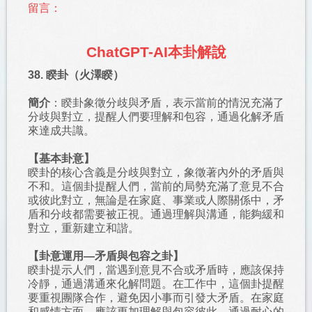
留言：
ChatGPT-AI本卦解說
38. 睽卦（火澤睽）
簡介
：睽卦象徵分歧與矛盾，表示當前的情況充滿了
分歧與對立，提醒人們要理解和包容，通過化解矛盾
來達成共識。
【基本卦意】
睽卦的核心含義是分歧與對立，象徵著內外的矛盾與
不和。這個卦提醒人們，當前的局勢充滿了意見不合
或彼此對立，無論是在家庭、事業或人際關係中，矛
盾和分歧都需要被正視。通過理解與溝通，能夠緩和
對立，重新建立和諧。
【卦意運用—矛盾與包容之卦】
睽卦提示人們，當遇到意見不合或矛盾時，應該保持
冷靜，通過溝通來化解問題。在工作中，這個卦提醒
要重視團隊合作，避免因小事而引發大矛盾。在家庭
和感情方面，應該更加理解與包容彼此，通過耐心的