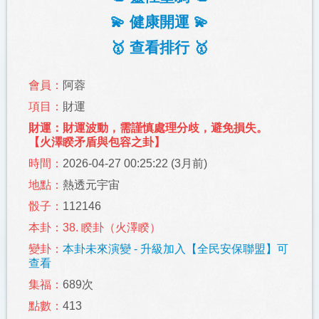
💫 健康開運 💫
🥇 查看排行 🥇
會員：
阿蓉
項目：
財運
財運：財運波動，需謹慎處理分歧，避免損失。
【火澤睽矛盾與包容之卦】
時間：
2026-04-27 00:25:22 (3月前)
地點：
熱透元宇宙
骰子：
112146
本卦：38. 睽卦（火澤睽）
變卦：
本卦未來演變 - 升級加入【全民安保聯盟】可
查看
集福：
689次
點數：
413