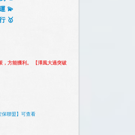
運 💫
行 🥇
策，方能獲利。 【澤風大過突破
民安保聯盟】可查看