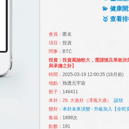
💫 健康開
🥇 查看排
會員：
匿名
項目：
投資
問事：
BTC
投資：投資風險較大，需謹慎且果敢決
與承擔之卦】
時間：
2025-03-19 12:00:35 (16月前)
地點：
熱透元宇宙
骰子：
146411
本卦：28. 大過卦（澤風大過）
認領
變卦：
本卦未來演變 - 升級加入【全
集福：
1898次
點數：
191