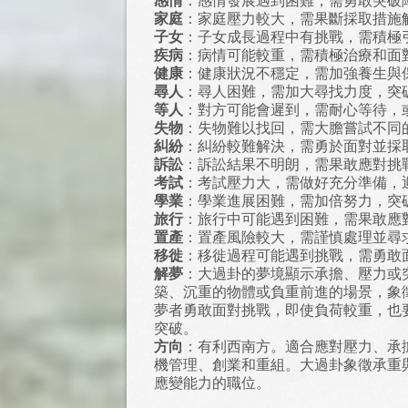
感情
：感情發展遇到困難，需勇敢突破
家庭
：家庭壓力較大，需果斷採取措施
子女
：子女成長過程中有挑戰，需積極
疾病
：病情可能較重，需積極治療和面
健康
：健康狀況不穩定，需加強養生與
尋人
：尋人困難，需加大尋找力度，突
等人
：對方可能會遲到，需耐心等待，
失物
：失物難以找回，需大膽嘗試不同
糾紛
：糾紛較難解決，需勇於面對並採
訴訟
：訴訟結果不明朗，需果敢應對挑
考試
：考試壓力大，需做好充分準備，
學業
：學業進展困難，需加倍努力，突
旅行
：旅行中可能遇到困難，需果敢應
置產
：置產風險較大，需謹慎處理並尋
移徙
：移徙過程可能遇到挑戰，需勇敢
解夢
：大過卦的夢境顯示承擔、壓力或
築、沉重的物體或負重前進的場景，象
夢者勇敢面對挑戰，即使負荷較重，也
突破。
方向
：有利西南方。適合應對壓力、承
機管理、創業和重組。大過卦象徵承重
應變能力的職位。