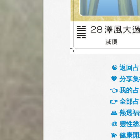
☯️ 返回占
💖 分享集
👈 我的占
👉 全部占
🙏 熱透福
🎨 靈性塗
💫 健康開