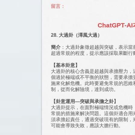
留言：
ChatGPT-
28. 大過卦（澤風大過）
簡介
：大過卦象徵超越與突破，表示當
超過常規的程度，提示應該採取果斷行
【基本卦意】
大過卦的核心含義是超越與承擔壓力，
個過於極端或不平衡的狀態，需要承擔
施來化解危機。此時要避免常規的思維
制，從而化解險境，達到成功。
【卦意運用—突破與承擔之卦】
大過卦提示，在面對極端情況或危機時
常規的措施來解決問題。這個卦適合用
須承擔起責任，通過突破現有的限制，
可能會導致失敗，應該大膽行動。