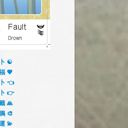
卜 ☯️
福 💖
卜 👈
卜 👉
籤 🙏
鴉 🎨
運 💫