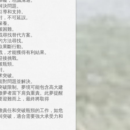
障礙，坦誠溝通。
解決問題。
引導和支持。
對，不可延誤。
保養。
破困難。
或尋找替代方案。
的方法尋找。
取果斷行動。
戰，才能獲得有利結果。
迎接挑戰。
破瓶頸。
對。
求突破。
面對問題並解決。
突破限制。夢境可能包含高大建
徵夢者當下肩負重責。此夢提醒
要迎難而上，最終將取得
擔責任和突破瓶頸的工作，如危
與突破，適合需要強大承受力和