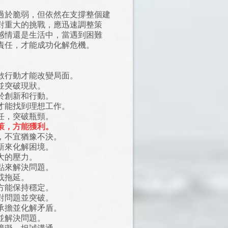
過於脆弱，但依然在支撐整個建
對重大的挑戰，應迅速調整策
感情還是生活中，當遇到困難
責任，才能成功化解危機。
敢行動才能改變局面。
並突破現狀。
於創新和行動。
才能找到理想工作。
任，突破瓶頸。
策，方能獲利。
，不宜猶豫不決。
新來化解困境。
大的壓力。
點來解決問題。
或拖延。
方能保持穩定。
對問題並突破。
承擔並化解矛盾。
並解決問題。