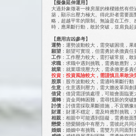
【擬像延伸運用】
大過卦象徵著一棟房屋的棟樑雖然有些
築，顯示出壓力極大。得此卦者需要面
略，超越平常的限制。無論是在工作、
時，應果斷行動，敢於突破，並肩負起
【應用吉凶參考】
運勢
：運勢波動較大，需突破困境，果
願望
：願望可實現，但需勇於承擔責任
工作
：工作壓力較大，需打破常規，敢
求職
：求職中遇到挑戰，需勇敢應對，
就業
：就業環境壓力大，需承擔更多責
投資：投資風險較大，需謹慎且果敢決
股票
：股市波動較大，需適時果斷行動
生意
：生意遇到壓力，需大膽改革與創
借貸
：借貸需謹慎處理，可能會面臨更
週轉
：資金周轉困難，需尋找新的突破
討債
：討債需採取果斷措施，不宜猶豫
財運
：財運不穩定，需及時應對挑戰，
相親
：相親中可能遇到阻礙，需勇敢面
戀愛
：戀愛關係中有壓力，需彼此共同
婚姻
：婚姻中有挑戰，需雙方共同面對