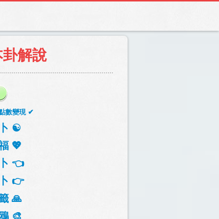
本卦解說
點數變現 ✔
卜 ☯️
福 💖
卜 👈
卜 👉
籤 🙏
鴉 🎨