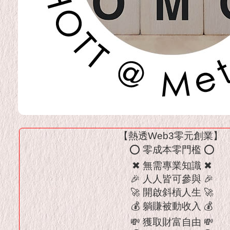
【熱透Web3零元創業】
⭕ 零成本零門檻 ⭕
✖ 無需專業知識 ✖
🎉 人人皆可參與 🎉
🚀 開啟斜槓人生 🚀
💰 躺賺被動收入 💰
💸 獲取財富自由 💸