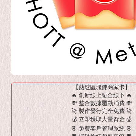
【熱透區塊鍊商家卡】
🔥 創新線上融合線下 🔥
💸 整合數據驅動消費 💸
🚀 製作發行完全免費 🚀
💰 立即獲取大量資金 💰
🎯 免費客戶管理系統 🎯