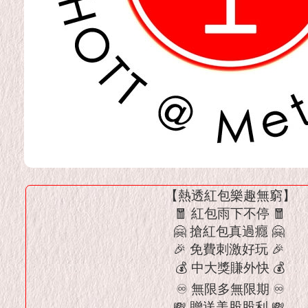
【熱透紅包樂趣無窮】
🧧 紅包雨下不停 🧧
🤗 搶紅包真過癮 🤗
🎉 免費刺激好玩 🎉
💰 中大獎賺外快 💰
♾️ 無限多無限期 ♾️
💸 贈送美股股利 💸