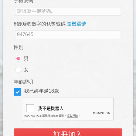
手機號碼
6個0到9數字的兌獎號碼
隨機選號
性別
男
女
年齡證明
我已經年滿18歲
註冊加入