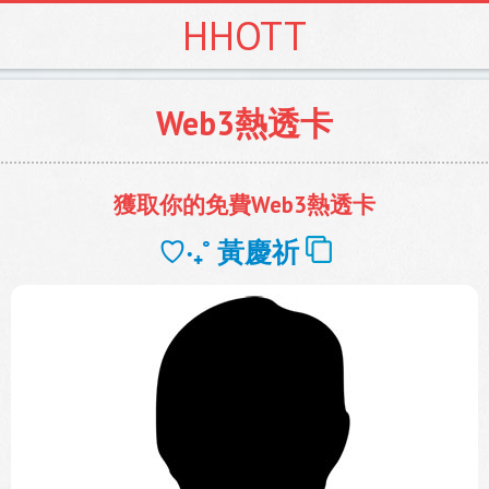
HHOTT
Web3熱透卡
獲取你的免費Web3熱透卡
♡‧₊˚ ️
黃慶祈