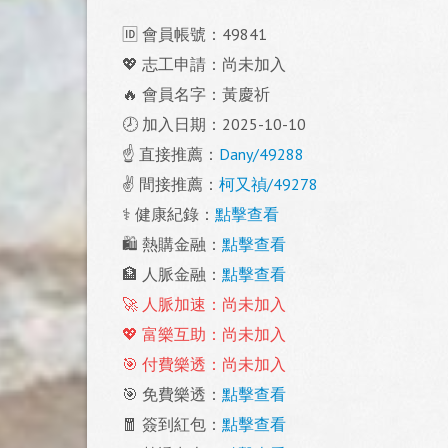
🆔 會員帳號：49841
💖 志工申請：尚未加入
🔥 會員名字：黃慶祈
🕗 加入日期：2025-10-10
☝️ 直接推薦：
Dany/49288
✌️ 間接推薦：
柯又禎/49278
⚕️ 健康紀錄：
點擊查看
🛍️ 熱購金融：
點擊查看
🏦 人脈金融：
點擊查看
🚀 人脈加速：尚未加入
💖 富樂互助：尚未加入
🎯 付費樂透：尚未加入
🎯 免費樂透：
點擊查看
🧧 簽到紅包：
點擊查看