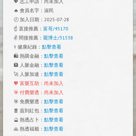
💖 志工申請：尚未加入
🔥 會員名字：淑民
🕗 加入日期：2025-07-28
☝️ 直接推薦：
富哥/45170
✌️ 間接推薦：
龎博士/31538
⚕️ 健康紀錄：
點擊查看
🛍️ 熱購金融：
點擊查看
🏦 人脈金融：
點擊查看
🚀 人脈加速：
點擊查看
💖 富樂互助：尚未加入
🎯 付費樂透：尚未加入
🎯 免費樂透：
點擊查看
🧧 簽到紅包：
點擊查看
🔮 熱透占卜：
點擊查看
🙏 熱透福籤：
點擊查看