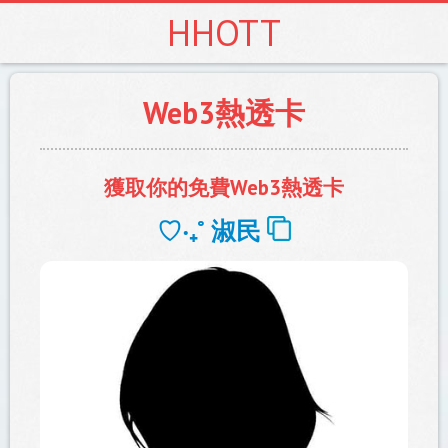
HHOTT
Web3熱透卡
獲取你的免費Web3熱透卡
♡‧₊˚ ️
淑民