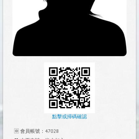
點擊或掃碼確認
🆔 會員帳號：47028