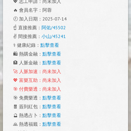
💖 志工申請：尚未加入
🔥 會員名字：阿蓉
🕗 加入日期：2025-07-14
☝️ 直接推薦：
阿佑/45502
✌️ 間接推薦：
小山/45241
⚕️ 健康紀錄：
點擊查看
🛍️ 熱購金融：
點擊查看
🏦 人脈金融：
點擊查看
🚀 人脈加速：尚未加入
💖 富樂互助：尚未加入
🎯 付費樂透：尚未加入
🎯 免費樂透：
點擊查看
🧧 簽到紅包：
點擊查看
🔮 熱透占卜：
點擊查看
🙏 熱透福籤：
點擊查看