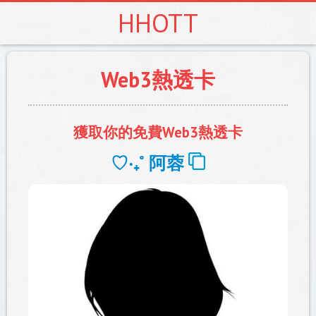
HHOTT
Web3熱透卡
獲取你的免費Web3熱透卡
♡‧₊˚ ️
阿蓉