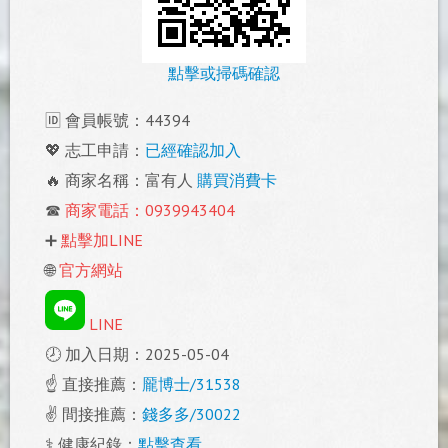
點擊或掃碼確認
🆔 會員帳號：44394
💖 志工申請：
已經確認加入
🔥 商家名稱：富有人
購買消費卡
☎
商家電話：0939943404
➕️
點擊加LINE
🌐
官方網站
LINE
🕗 加入日期：2025-05-04
☝️ 直接推薦：
龎博士/31538
✌️ 間接推薦：
錢多多/30022
⚕️ 健康紀錄：
點擊查看