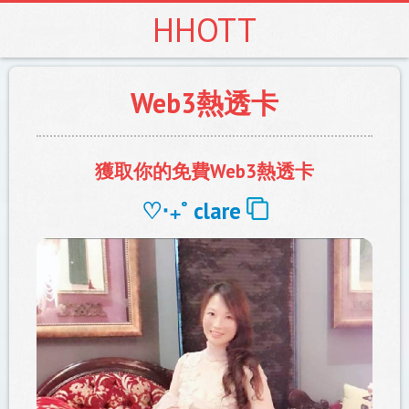
HHOTT
Web3熱透卡
獲取你的免費Web3熱透卡
♡‧₊˚ ️
clare