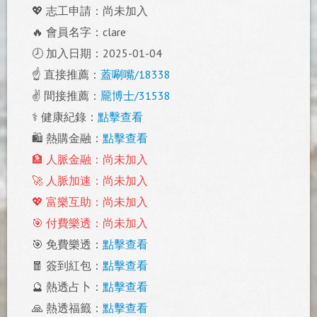
💖 志工申請：尚未加入
🔥 會員名字：clare
🕗 加入日期：2025-01-04
☝️ 直接推薦：
蓋唰嘴/18338
✌️ 間接推薦：
龎博士/31538
⚕️ 健康紀錄：
點擊查看
🛍️ 熱購金融：
點擊查看
🏦 人脈金融：尚未加入
🚀 人脈加速：尚未加入
💖 富樂互助：尚未加入
🎯 付費樂透：尚未加入
🎯 免費樂透：
點擊查看
🧧 簽到紅包：
點擊查看
🔮 熱透占卜：
點擊查看
🙏 熱透福籤：
點擊查看