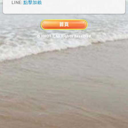
LINE:
點擊加賴
© HHOTT, All Rights Reserved.