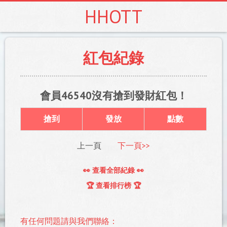
HHOTT
紅包紀錄
會員46540沒有搶到發財紅包！
搶到
發放
點數
上一頁
下一頁>>
👀 查看全部紀錄 👀
🏆 查看排行榜 🏆
有任何問題請與我們聯絡：