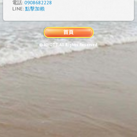
電話:
0908682228
LINE:
點擊加賴
© HHOTT, All Rights Reserved.