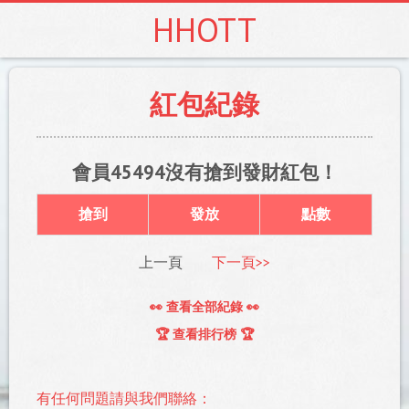
HHOTT
紅包紀錄
會員45494沒有搶到發財紅包！
搶到
發放
點數
上一頁
下一頁>>
👀 查看全部紀錄 👀
🏆 查看排行榜 🏆
有任何問題請與我們聯絡：