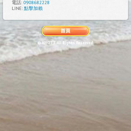
電話:
0908682228
LINE:
點擊加賴
© HHOTT, All Rights Reserved.