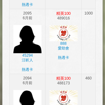
熱透卡
精英100
2095
1000
6月前
489016
888
愛助會
45294
熱透卡
汪昕人
熱透卡
精英100
2094
460
6月前
488173