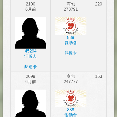
2100
商包
220
6月前
273791
888
愛助會
45294
熱透卡
汪昕人
熱透卡
2099
商包
153
6月前
247777
888
愛助會