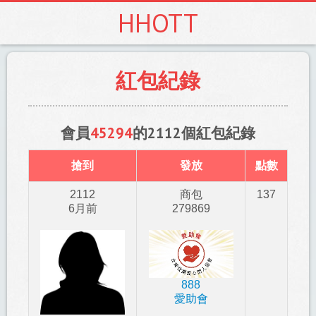
HHOTT
紅包紀錄
會員
45294
的2112個紅包紀錄
搶到
發放
點數
2112
商包
137
6月前
279869
888
愛助會