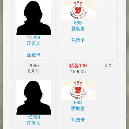
888
愛助會
45294
熱透卡
汪昕人
熱透卡
精英100
2096
225
6月前
489005
888
愛助會
45294
熱透卡
汪昕人