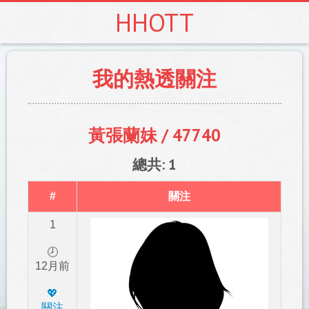
HHOTT
我的熱透關注
黃張蘭妹 / 47740
總共: 1
#
關注
1
🕗
12月前
💖️
關注