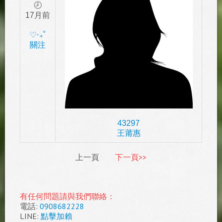
🕗
17月前
‎♡‧₊˚
關注
43297
王莆惠
上一頁
下一頁>>
有任何問題請與我們聯絡：
電話:
0908682228
LINE:
點擊加賴