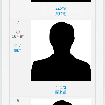
44276
黃晴惠
7
🕗
16月前
‎♡‧₊˚
關注
44173
關老爺
8