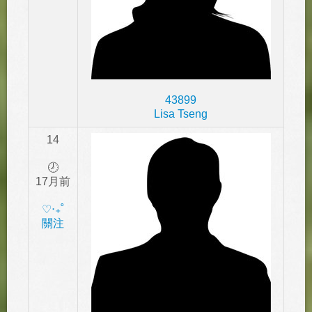
43899
Lisa Tseng
14
🕗
17月前
‎♡‧₊˚
關注