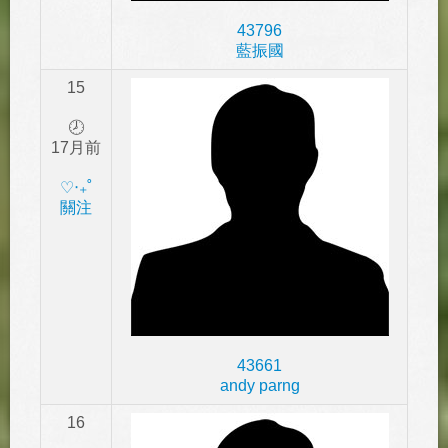
43796
藍振國
15
🕗
17月前
‎♡‧₊˚
關注
43661
andy parng
16