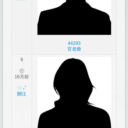
44293
官老爺
6
🕗
16月前
‎♡‧₊˚
關注