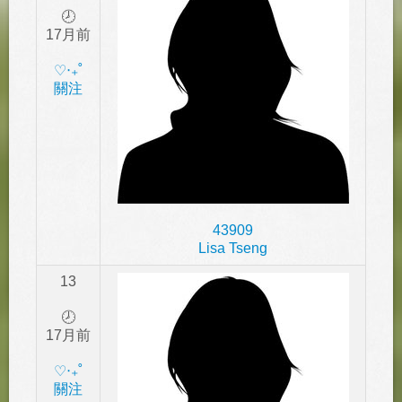
🕗
17月前
‎♡‧₊˚
關注
43909
Lisa Tseng
13
🕗
17月前
‎♡‧₊˚
關注