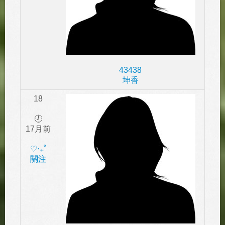
43438
坤香
18
🕗
17月前
‎♡‧₊˚
關注