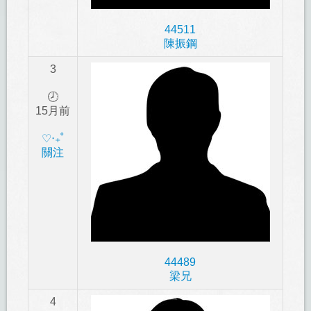
44511
陳振鋼
3
🕗
15月前
‎♡‧₊˚
關注
44489
梁兄
4