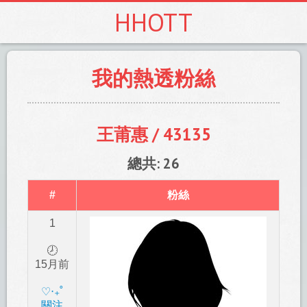
HHOTT
我的熱透粉絲
王莆惠 / 43135
總共: 26
#
粉絲
1
🕗
15月前
‎♡‧₊˚
關注