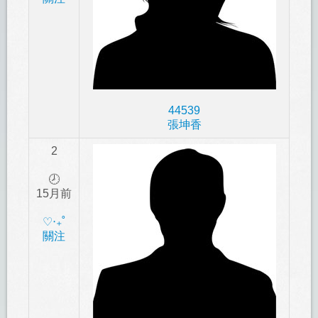
44539
張坤香
2
🕗
15月前
‎♡‧₊˚
關注