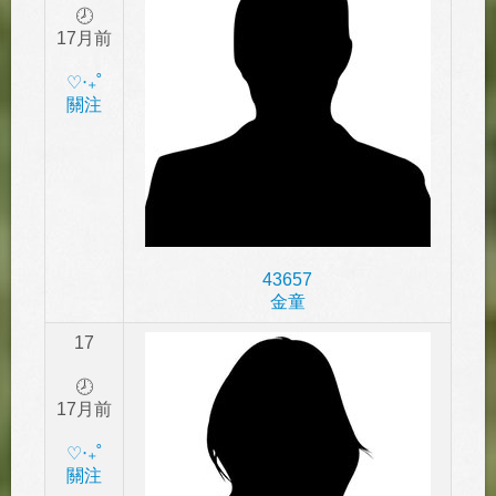
🕗
17月前
‎♡‧₊˚
關注
43657
金童
17
🕗
17月前
‎♡‧₊˚
關注