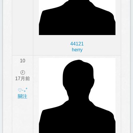
44121
herry
10
🕗
17月前
‎♡‧₊˚
關注