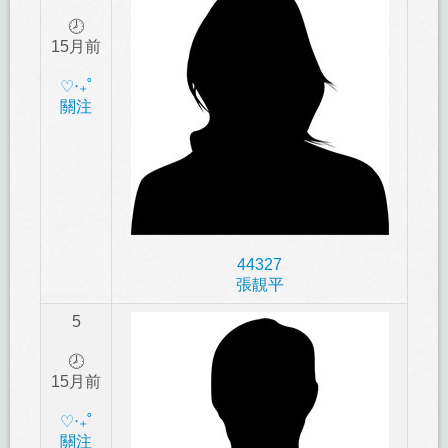
🕗
15月前
‎♡‧₊˚
關注
44327
張靚平
5
🕗
15月前
‎♡‧₊˚
關注