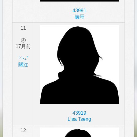
43991
義哥
11
🕗
17月前
‎♡‧₊˚
關注
43919
Lisa Tseng
12