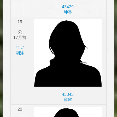
43429
坤香
19
🕗
17月前
‎♡‧₊˚
關注
43345
容容
20