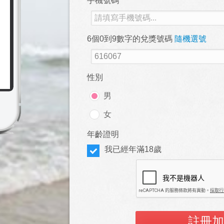
手機號碼
6個0到9數字的兌獎號碼
隨機選號
性別
男
女
年齡證明
我已經年滿18歲
註冊加