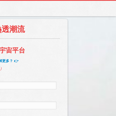
熱透潮流
元宇宙平台
更多？ 👉
認）