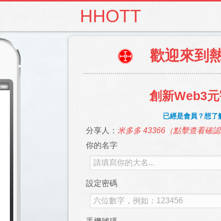
HHOTT
歡迎來到
創新Web3
已經是會員？想了解
分享人：
米多多 43366（點擊查看確
你的名字
設定密碼