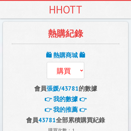
HHOTT
熱購紀錄
🛍️ 熱購商城 🛍️
會員
張媛/43781
的數據
👉 我的數據 👉
👉 我的推薦 👉
會員
43781
全部累積購買紀錄
購買次數：
1