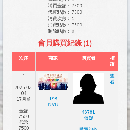
購買金額：
7500
代幣點數：
7500
消費次數：
1
消費點數：
7500
剩餘點數：
0
會員購買紀錄 (1)
次序
商家
購買者
權
證
1
查
看
2025-03-
04
198
17月前
NVB
金額
43781
7500
張媛
代幣
7500
購買紀錄