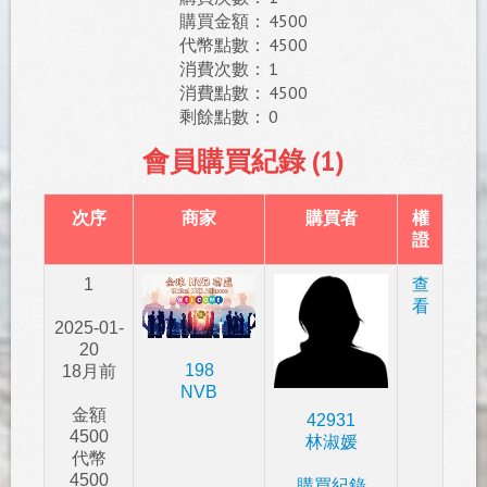
購買金額：
4500
代幣點數：
4500
消費次數：
1
消費點數：
4500
剩餘點數：
0
會員購買紀錄 (1)
次序
商家
購買者
權
證
1
查
看
2025-01-
20
198
18月前
NVB
金額
42931
4500
林淑媛
代幣
4500
購買紀錄