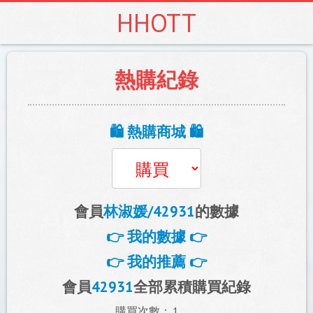
HHOTT
熱購紀錄
🛍️ 熱購商城 🛍️
會員
林淑媛/42931
的數據
👉 我的數據 👉
👉 我的推薦 👉
會員
42931
全部累積購買紀錄
購買次數：
1