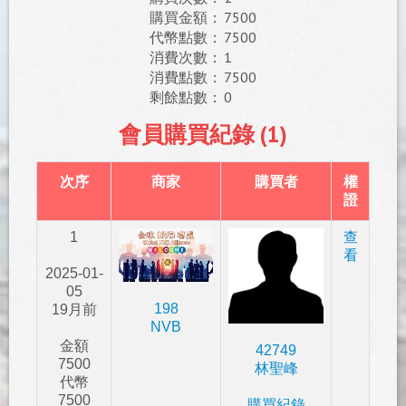
購買金額：
7500
代幣點數：
7500
消費次數：
1
消費點數：
7500
剩餘點數：
0
會員購買紀錄 (1)
次序
商家
購買者
權
證
1
查
看
2025-01-
05
198
19月前
NVB
金額
42749
7500
林聖峰
代幣
7500
購買紀錄