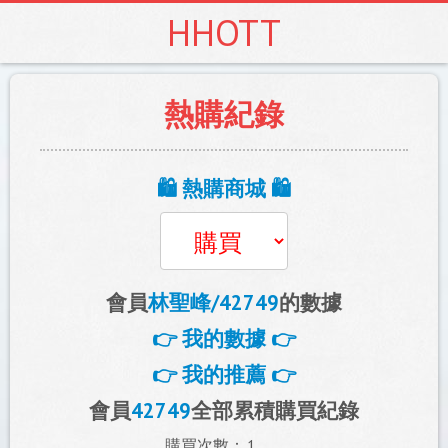
HHOTT
熱購紀錄
🛍️ 熱購商城 🛍️
會員
林聖峰/42749
的數據
👉 我的數據 👉
👉 我的推薦 👉
會員
42749
全部累積購買紀錄
購買次數：
1