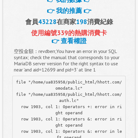
👉 我的推薦 👉
會員
43228
在商家
198
消費紀錄
使用編號339的熱購消費卡
👉 查看權證
空投金額：revdberr,You have an error in your SQL
syntax; check the manual that corresponds to your
MariaDB server version for the right syntax to use
near 'and aid=12699 and pid=3' at line 1
file "/home/ua835958/public_html/hhott.com/
omodata.lc"

file "/home/ua835958/public_html/hhott.com/
auth.lc"

  row 1903, col 1: Operators +: error in ri
ght operand

  row 1903, col 1: Operators &: error in ri
ght operand

  row 1903, col 1: Operators &: error in le
ft operand
