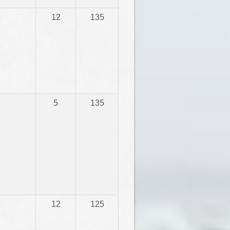
12
135
5
135
12
125