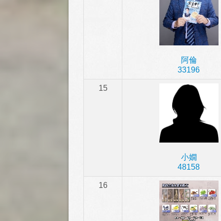
阿倫
33196
15
小嫺
48158
16