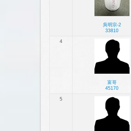
吳明宗-2
33810
4
富哥
45170
5