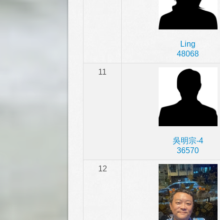
Ling
48068
11
吳明宗-4
36570
12