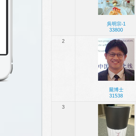
吳明宗-1
33800
2
龎博士
31538
3