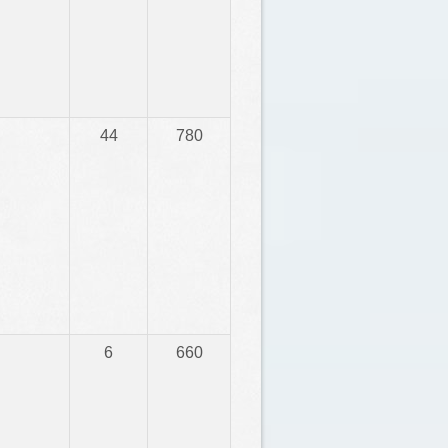
44
780
6
660