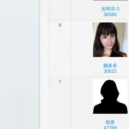
吳明宗-3
36560
6
錢多多
30022
7
順香
47768