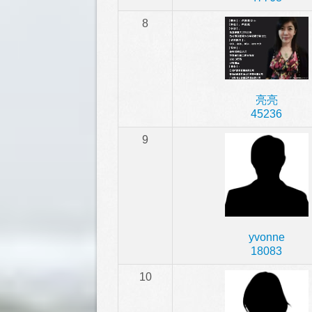
8
亮亮
45236
9
yvonne
18083
10