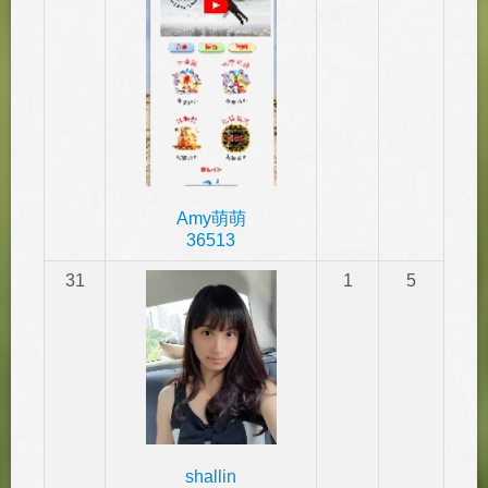
Amy萌萌
36513
31
1
5
shallin