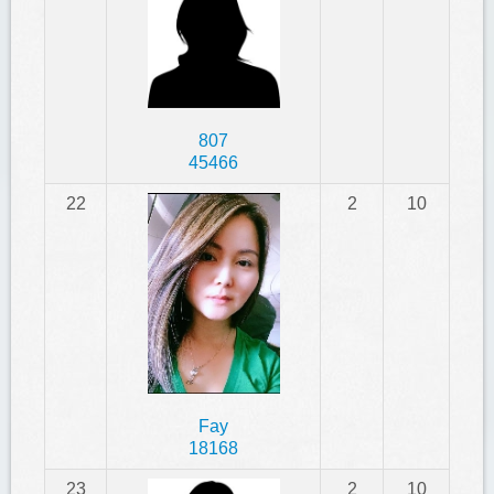
807
45466
22
2
10
Fay
18168
23
2
10