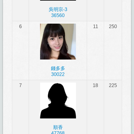
吳明宗-3
36560
6
11
250
錢多多
30022
7
18
225
順香
47768