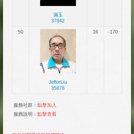
滿玉
37842
50
16
-170
JefforLiu
35878
服務社群：
點擊加入
服務說明：
點擊查看