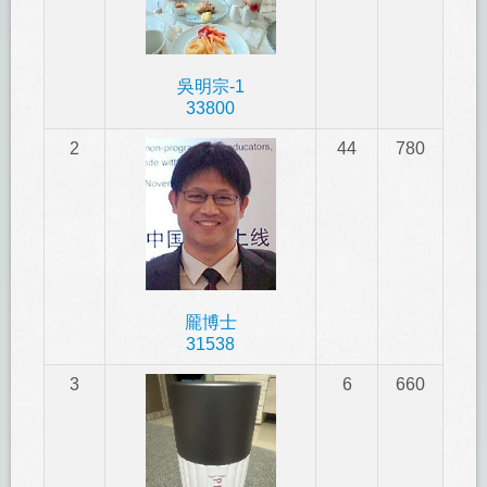
吳明宗-1
33800
2
44
780
龎博士
31538
3
6
660