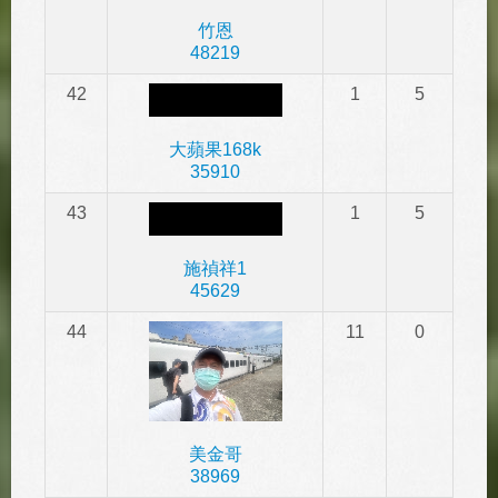
竹恩
48219
42
1
5
大蘋果168k
35910
43
1
5
施禎祥1
45629
44
11
0
美金哥
38969