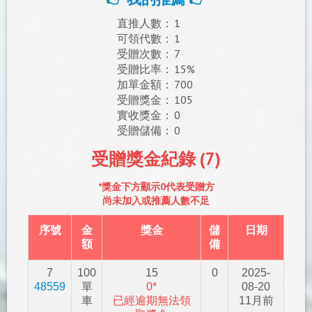
直推人數：
1
可領代數：
1
受贈次數：
7
受贈比率：
15%
加單金額：
700
受贈獎金：
105
實收獎金：
0
受贈儲備：
0
受贈獎金紀錄 (7)
*獎金下方顯示0代表受贈方
尚未加入或推薦人數不足
序號
金
獎金
儲
日期
額
備
7
100
15
0
2025-
48559
單
0*
08-20
車
已經逾期無法領
11月前