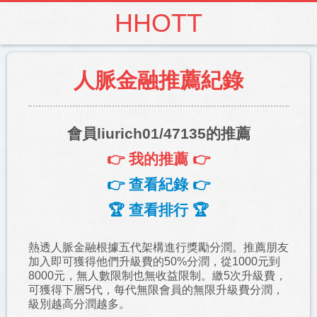
HHOTT
人脈金融推薦紀錄
會員liurich01/47135的推薦
👉 我的推薦 👉
👉 查看紀錄 👉
🏆 查看排行 🏆
熱透人脈金融根據五代架構進行獎勵分潤。推薦朋友
加入即可獲得他們升級費的50%分潤，從1000元到
8000元，無人數限制也無收益限制。繳5次升級費，
可獲得下層5代，每代無限會員的無限升級費分潤，
級別越高分潤越多。