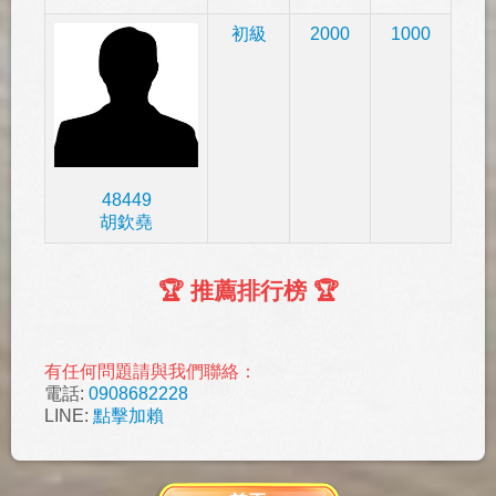
初級
2000
1000
48449
胡欽堯
🏆 推薦排行榜 🏆
有任何問題請與我們聯絡：
電話:
0908682228
LINE:
點擊加賴