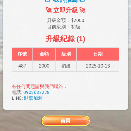
🚀 立即升級 🚀
升級金額：
$2000
目前級別：
初級
升級紀錄 (1)
序號
金額
級別
日期
487
2000
初級
2025-10-13
有任何問題請與我們聯絡：
電話:
0908682228
LINE:
點擊加賴