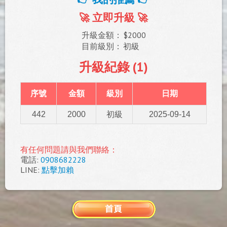
🚀 立即升級 🚀
升級金額：
$2000
目前級別：
初級
升級紀錄 (1)
序號
金額
級別
日期
442
2000
初級
2025-09-14
有任何問題請與我們聯絡：
電話:
0908682228
LINE:
點擊加賴