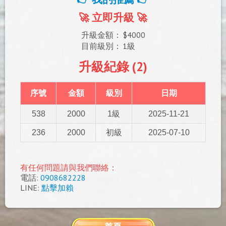
🚀 立即升級 🚀
升級金額：
$4000
目前級別：
1級
升級紀錄 (2)
序號
金額
級別
日期
538
2000
1級
2025-11-21
236
2000
初級
2025-07-10
有任何問題請與我們聯絡：
電話:
0908682228
LINE:
點擊加賴