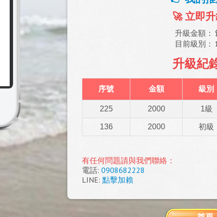
🚀 立即升
升級金額：
目前級別：
升級紀錄 
序號
金額
級別
225
2000
1級
136
2000
初級
有任何問題請與我們聯絡：
電話:
0908682228
LINE:
點擊加賴