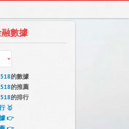
金融數據
518
的數據
518
的推薦
518
的排行
行 🥇
據 👉
薦 👉