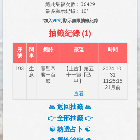
總共集福次數：
36429
最多顯示紀錄：
10*
*加入
VIP
可顯示無限抽籤紀錄
抽籤紀錄 (1)
序
問
籤詩
籤運
時間
號
事
193
生
關聖帝
【上吉】第五
2024-10-
意
君一百
十一籤【己
31
籤
甲】
11:25:15
21月前
查看
🙏 返回抽籤 🙏
👉 全部抽籤 👉
☯️ 熱透占卜 ☯️