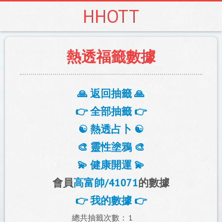
HHOTT
熱透福籤數據
🙏 返回抽籤 🙏
👉 全部抽籤 👉
☯️ 熱透占卜 ☯️
🎨 靈性塗鴉 🎨
💫 健康開運 💫
會員
高富帥/41071
的數據
👉 我的數據 👉
總共抽籤次數：
1