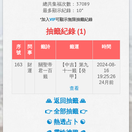
總共集福次數：
37089
最多顯示紀錄：
10*
*加入
VIP
可顯示無限抽籤紀錄
抽籤紀錄 (1)
序
問
籤詩
籤運
時間
號
事
163
財
關聖帝
【中吉】第九
2024-08-
運
君一百
十一籤【癸
16
籤
甲】
19:25:26
24月前
查看
🙏 返回抽籤 🙏
👉 全部抽籤 👉
☯️ 熱透占卜 ☯️