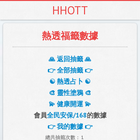
HHOTT
熱透福籤數據
🙏 返回抽籤 🙏
👉 全部抽籤 👉
☯️ 熱透占卜 ☯️
🎨 靈性塗鴉 🎨
💫 健康開運 💫
會員
全民安保/168
的數據
👉 我的數據 👉
總共抽籤次數：
1